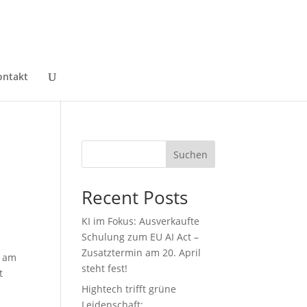
ontakt
Suchen
Recent Posts
KI im Fokus: Ausverkaufte
Schulung zum EU AI Act –
Zusatztermin am 20. April
h am
steht fest!
t
Hightech trifft grüne
Leidenschaft: